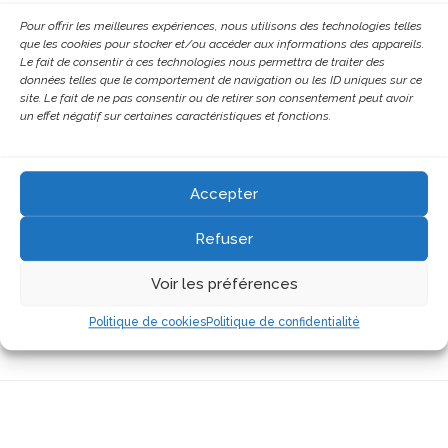
Pour offrir les meilleures expériences, nous utilisons des technologies telles
Dépistage du syndrome de l’oeil sec
que les cookies pour stocker et/ou accéder aux informations des appareils.
(observation de la qualité des larmes,
Le fait de consentir à ces technologies nous permettra de traiter des
de l’état des paupières…).
données telles que le comportement de navigation ou les ID uniques sur ce
site. Le fait de ne pas consentir ou de retirer son consentement peut avoir
Collaboration avec les ophtalmologues
un effet négatif sur certaines caractéristiques et fonctions.
de la région (prise de rendez-vous et
transmission de nos observations).
Accepter
Test permis de conduire (opticien agréé)
Refuser
Mesure de l’acuité visuelle en vision de
loin, évaluation de la motilité oculaire et
Voir les préférences
délimitation du champ visuel afin de
répondre aux exigences légales.
Politique de cookies
Politique de confidentialité