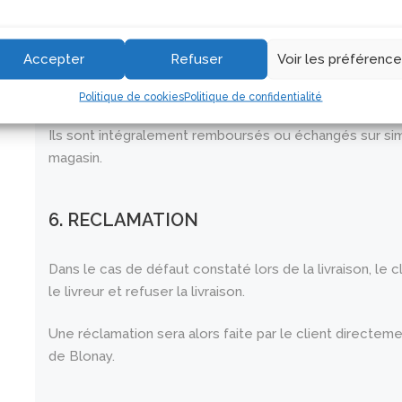
5. GARANTIE
Accepter
Refuser
Voir les préférenc
Tous nos produits vendus sur le site sont garantis cont
Politique de cookies
Politique de confidentialité
Ils sont intégralement remboursés ou échangés sur sim
magasin.
6. RECLAMATION
Dans le cas de défaut constaté lors de la livraison, le
le livreur et refuser la livraison.
Une réclamation sera alors faite par le client directemen
de Blonay.