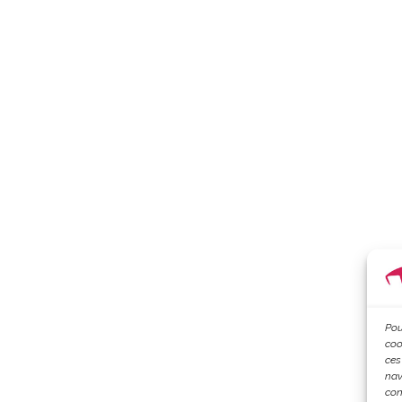
Pou
coo
ces
nav
con