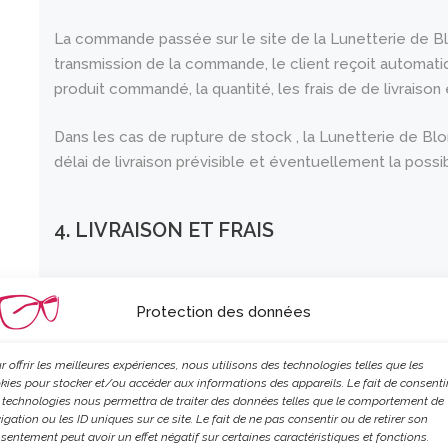
La commande passée sur le site de la Lunetterie de Bl
transmission de la commande, le client reçoit automati
produit commandé, la quantité, les frais de de livraison 
Dans les cas de rupture de stock , la Lunetterie de B
délai de livraison prévisible et éventuellement la possi
4. LIVRAISON ET FRAIS
Les prix affichés sont exprimés en francs suisses (CHF)
Protection des données
Le prix indiqué lors de la commande en ligne fait foi.
r offrir les meilleures expériences, nous utilisons des technologies telles que les
Les frais de livraison apparaissent séparément dans le p
kies pour stocker et/ou accéder aux informations des appareils. Le fait de consenti
 technologies nous permettra de traiter des données telles que le comportement de
igation ou les ID uniques sur ce site. Le fait de ne pas consentir ou de retirer son
Les délais de livraison sont ceux de La Poste suisse, soi
sentement peut avoir un effet négatif sur certaines caractéristiques et fonctions.