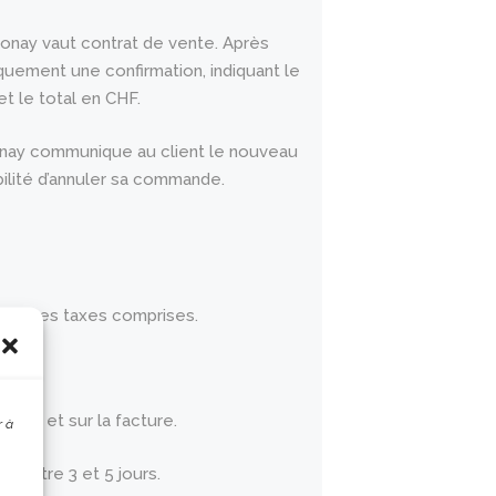
onay vaut contrat de vente. Après
quement une confirmation, indiquant le
et le total en CHF.
lonay communique au client le nouveau
bilité d’annuler sa commande.
, toutes taxes comprises.
anier et sur la facture.
r à
t entre 3 et 5 jours.